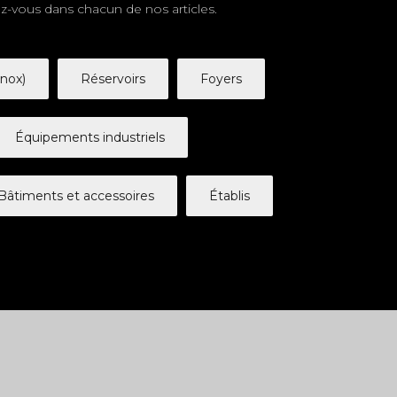
ez-vous dans chacun de nos articles.
inox)
Réservoirs
Foyers
Équipements industriels
Bâtiments et accessoires
Établis