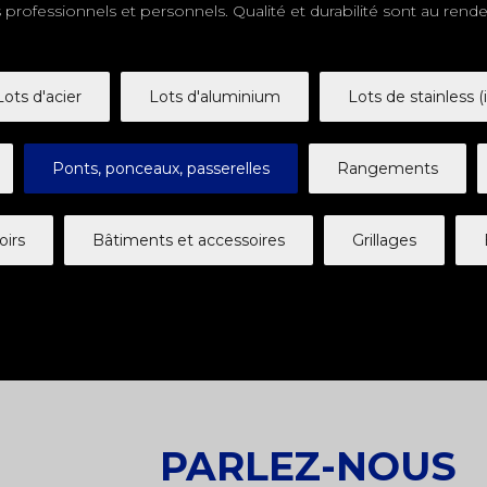
professionnels et personnels. Qualité et durabilité sont au rend
Lots d'acier
Lots d'aluminium
Lots de stainless (
Ponts, ponceaux, passerelles
Rangements
oirs
Bâtiments et accessoires
Grillages
PARLEZ-NOUS