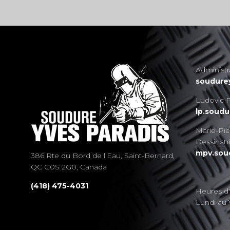
Administr
soudure
Ludovic P
lp.soud
Marie-Pi
Dessinatri
mpv.sou
386 Rte du Bord de l'Eau, Saint-Bernard,
QC G0S 2G0, Canada
(418) 475-4031
Heures d
Lundi au