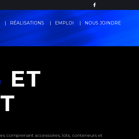
RÉALISATIONS
EMPLOI
NOUS JOINDRE
S
ET
T
ées comprenant accessoires, lots, conteneurs et