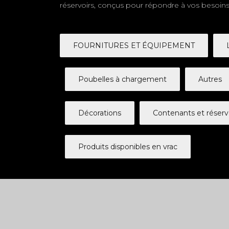
réservoirs, conçus pour répondre à vos besoins 
FOURNITURES ET ÉQUIPEMENT
Poubelles à chargement
Autres
Décorations
Contenants et réserv
Produits disponibles en vrac