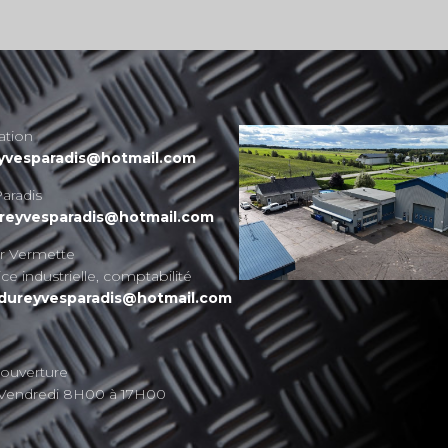
ation
yvesparadis@hotmail.com
aradis
ureyvesparadis@hotmail.com
er Vermette
ce industrielle, comptabilité
dureyvesparadis@hotmail.com
'ouverture
 Vendredi 8H00 à 17H00