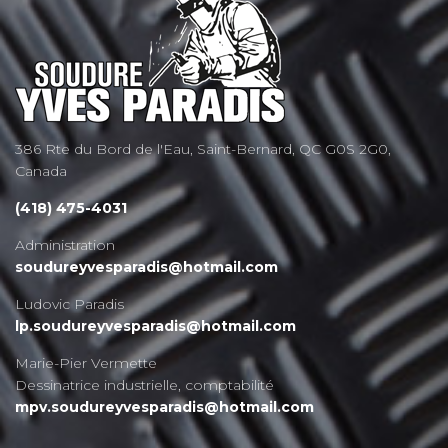
386 Rte du Bord de l'Eau, Saint-Bernard, QC G0S 2G0,
Canada
(418) 475-4031
Administration
soudureyvesparadis@hotmail.com
Ludovic Paradis
lp.soudureyvesparadis@hotmail.com
Marie-Pier Vermette
Dessinatrice industrielle, comptabilité
mpv.soudureyvesparadis@hotmail.com