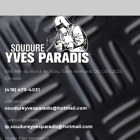
386 Rte du Bord de l'Eau, Saint-Bernard, QC G0S 2G0,
Canada
(418) 475-4031
Administration
soudureyvesparadis@hotmail.com
Ludovic Paradis
lp.soudureyvesparadis@hotmail.com
Marie-Pier Vermette