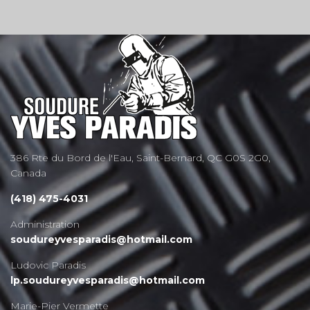
386 Rte du Bord de l'Eau, Saint-Bernard, QC G0S 2G0,
Canada
(418) 475-4031
Administration
soudureyvesparadis@hotmail.com
Ludovic Paradis
lp.soudureyvesparadis@hotmail.com
Marie-Pier Vermette