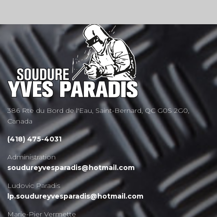
386 Rte du Bord de l'Eau, Saint-Bernard, QC G0S 2G0,
Canada
(418) 475-4031
Administration
soudureyvesparadis@hotmail.com
Ludovic Paradis
lp.soudureyvesparadis@hotmail.com
Marie-Pier Vermette