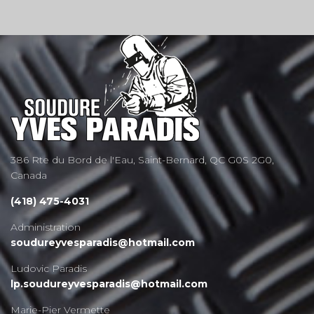
386 Rte du Bord de l'Eau, Saint-Bernard, QC G0S 2G0,
Canada
(418) 475-4031
Administration
soudureyvesparadis@hotmail.com
Ludovic Paradis
lp.soudureyvesparadis@hotmail.com
Marie-Pier Vermette