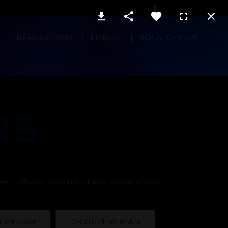
RÉALISATIONS
EMPLOI
NOUS JOINDRE
NS
 coffres et structures d'acier et plus encore...
R MESURE
DÉCOUPE PLASMA