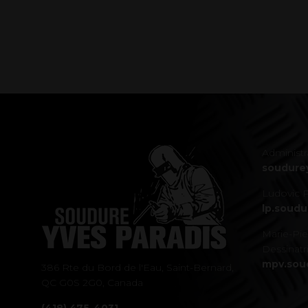
Administr
soudure
Ludovic P
lp.soud
Marie-Pi
Dessinatri
mpv.sou
386 Rte du Bord de l'Eau, Saint-Bernard,
QC G0S 2G0, Canada