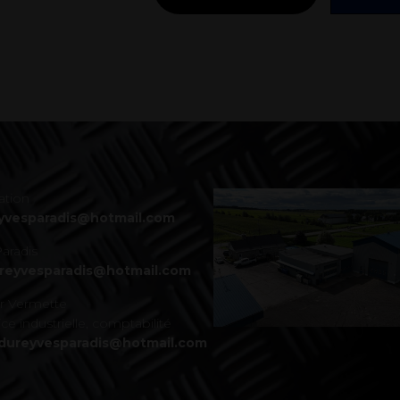
ation
yvesparadis@hotmail.com
aradis
ureyvesparadis@hotmail.com
er Vermette
ce industrielle, comptabilité
dureyvesparadis@hotmail.com