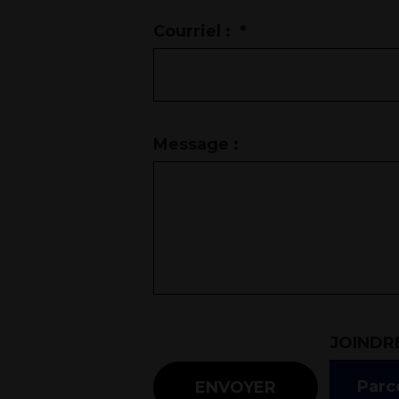
Courriel :
*
Message :
JOINDRE
Parco
ENVOYER