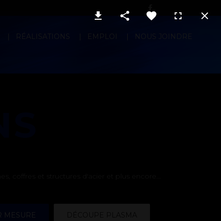
RÉALISATIONS
EMPLOI
NOUS JOINDRE
NS
 coffres et structures d'acier et plus encore...
R MESURE
DÉCOUPE PLASMA