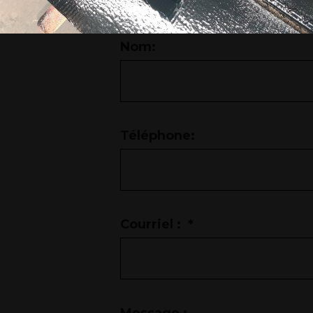
Nom:
Téléphone:
Courriel :
*
Message :