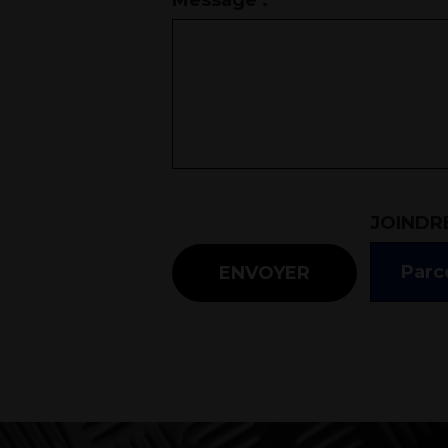
JOINDRE
Parco
ENVOYER