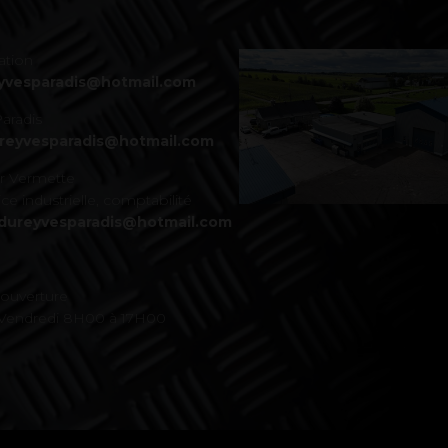
ation
yvesparadis@hotmail.com
aradis
ureyvesparadis@hotmail.com
er Vermette
ce industrielle, comptabilité
dureyvesparadis@hotmail.com
'ouverture
 Vendredi 8H00 à 17H00