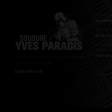
Administr
soudure
Ludovic P
lp.soud
Marie-Pi
Dessinatri
mpv.sou
386 Rte du Bord de l'Eau, Saint-Bernard,
QC G0S 2G0, Canada
(418) 475-4031
Heures d
Lundi au