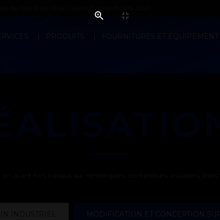
e du Bord de l'Eau, Saint-Bernard G0S 2G0
ERVICES
PRODUITS
FOURNITURES ET ÉQUIPEMENT
ÉALISATIO
en avant nos travaux sur remorques, conteneurs, escaliers, bennes,
IN INDUSTRIEL
MODIFICATION ET CONCEPTION SU