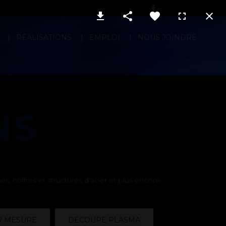
RÉALISATIONS
EMPLOI
NOUS JOINDRE
NS
 coffres et structures d'acier et plus encore...
R MESURE
DÉCOUPE PLASMA