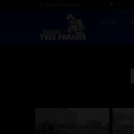
(418) 475-4031
386 Rout
ACCUEIL
S