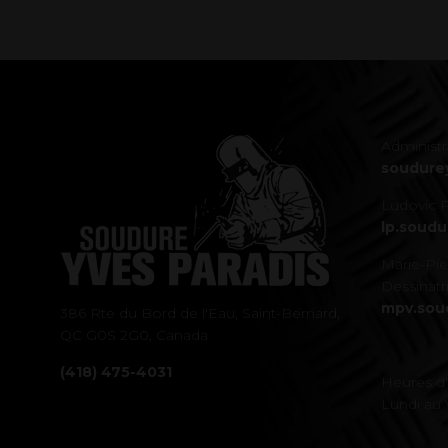
Administr
soudure
Ludovic P
lp.soud
Marie-Pi
Dessinatri
mpv.sou
386 Rte du Bord de l'Eau, Saint-Bernard,
QC G0S 2G0, Canada
(418) 475-4031
Heures d
Lundi au