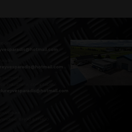
ation
yvesparadis@hotmail.com
aradis
ureyvesparadis@hotmail.com
er Vermette
ce industrielle, comptabilité
dureyvesparadis@hotmail.com
'ouverture
 Vendredi 8H00 à 17H00