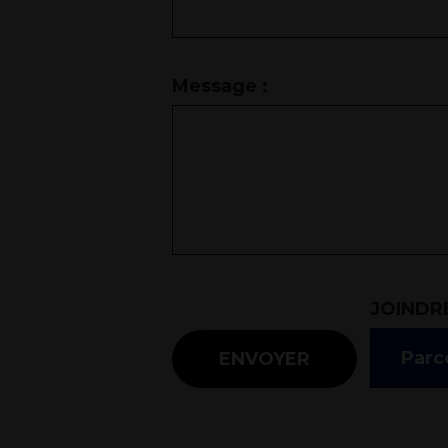
Message :
JOINDRE
Parco
ENVOYER