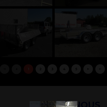
1
2
3
4
5
PARLEZ-NOUS